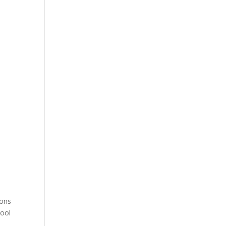
 ons
hool