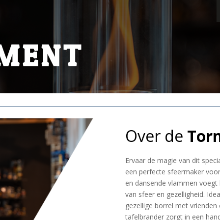
MENT
Over de
Tor
Ervaar de magie van dit speci
een perfecte sfeermaker voor e
en dansende vlammen voegt hi
van sfeer en gezelligheid. Id
gezellige borrel met vrienden o
tafelbrander zorgt in een han