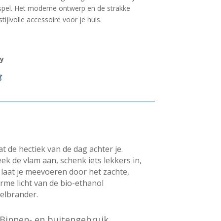
spel. Het moderne ontwerp en de strakke
ijlvolle accessoire voor je huis.
y
at de hectiek van de dag achter je.
eek de vlam aan, schenk iets lekkers in,
 laat je meevoeren door het zachte,
rme licht van de bio-ethanol
felbrander.
Binnen- en buitengebruik