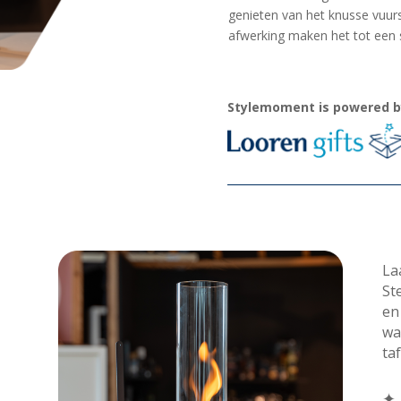
genieten van het knusse vuur
afwerking maken het tot een st
Stylemoment is powered b
La
St
en
wa
ta
✦ 