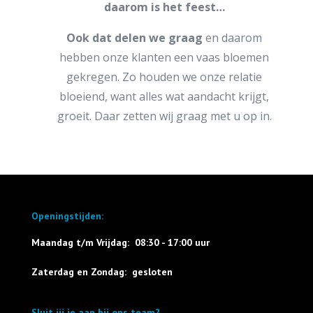
daarom is het feest…
Ook dat delen we graag
en daarom
hebben onze klanten een vaas bloemen
gekregen. Zo houden we onze relatie
bloeiend, want alles wat aandacht krijgt,
groeit. Daar zetten wij graag met u op in.
Openingstijden:
Maandag t/m Vrijdag: 08:30 - 17:00 uur
Zaterdag en Zondag: gesloten
Sluit jij je aan bij ons team?